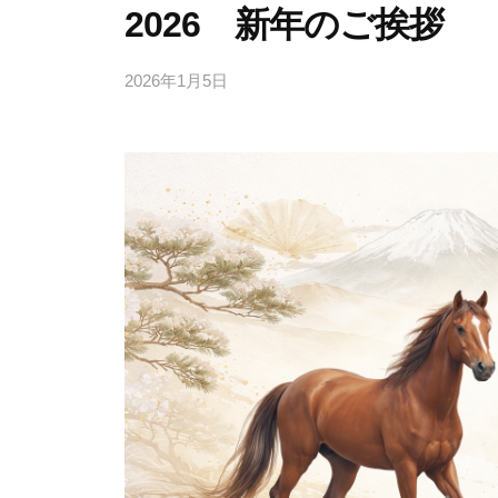
2026 新年のご挨拶
2026年1月5日
b
y
J
u
m
p
e
i
F
u
k
a
t
a