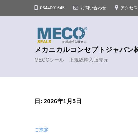
コ
0644001645
お問い合わせ
アクセス
ン
テ
ン
ツ
メカニカルコンセプトジャパン
へ
ス
MECOシール 正規総輸入販売元
キ
ッ
プ
日:
2026年1月5日
ご挨拶