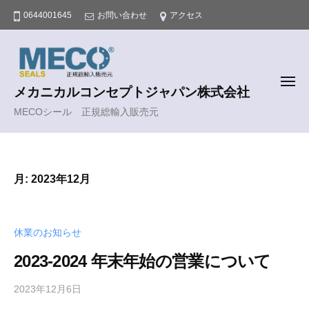
コ
0644001645
お問い合わせ
アクセス
ン
テ
ン
ツ
メ
メカニカルコンセプトジャパン株式会社
ニ
へ
ュ
ー
MECOシール 正規総輸入販売元
ス
キ
ッ
プ
月:
2023年12月
休業のお知らせ
2023-2024 年末年始の営業について
2023年12月6日
b
y