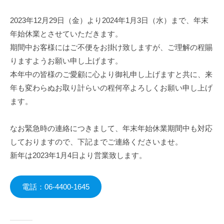
J
2023年12月29日（金）より2024年1月3日（水）まで、年末
u
年始休業とさせていただきます。
m
p
期間中お客様にはご不便をお掛け致しますが、ご理解の程賜
e
りますようお願い申し上げます。
i
本年中の皆様のご愛顧に心より御礼申し上げますと共に、来
F
年も変わらぬお取り計らいの程何卒よろしくお願い申し上げ
u
ます。
k
a
なお緊急時の連絡につきまして、年末年始休業期間中も対応
t
しておりますので、下記までご連絡くださいませ。
a
新年は2023年1月4日より営業致します。
電話：06-4400-1645