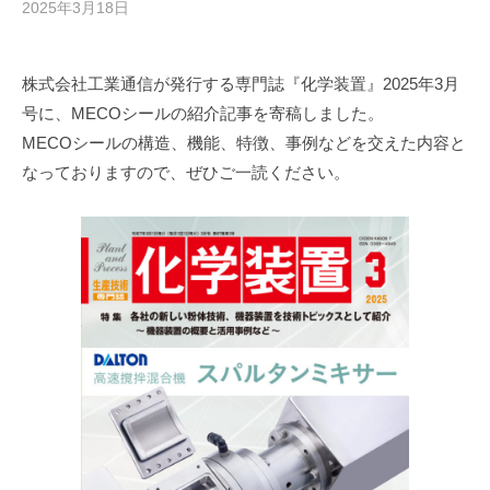
2025年3月18日
b
y
J
株式会社工業通信が発行する専門誌『化学装置』2025年3月
u
号に、MECOシールの紹介記事を寄稿しました。
m
p
MECOシールの構造、機能、特徴、事例などを交えた内容と
e
なっておりますので、ぜひご一読ください。
i
F
u
k
a
t
a