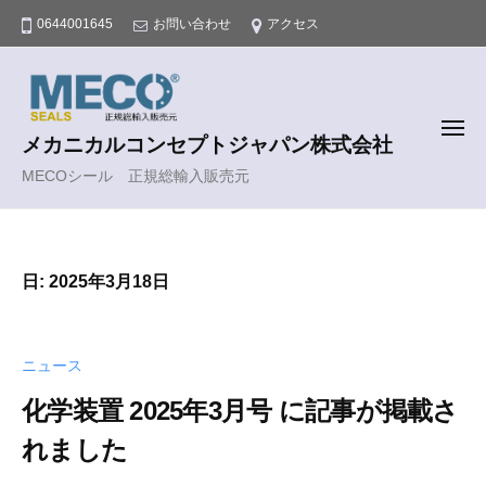
コ
0644001645
お問い合わせ
アクセス
ン
テ
ン
ツ
メ
メカニカルコンセプトジャパン株式会社
ニ
へ
ュ
ー
MECOシール 正規総輸入販売元
ス
キ
ッ
プ
日:
2025年3月18日
ニュース
化学装置 2025年3月号 に記事が掲載さ
れました